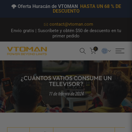
🌩️ Oferta Huracán de VTOMAN
HASTA UN 68 % DE
DESCUENTO
Saltar
contact@vtoman.com
Envío gratis | Suscríbete y obtén $50 de descuento en tu
al
primer pedido
contenido
0
¿CUÁNTOS VATIOS CONSUME UN
TELEVISOR?
11 de febrero de 2024