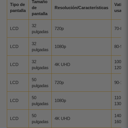
Tamaño
Tipo de
Vatios
de
Resolución/Características
pantalla
usado
pantalla
32
LCD
720p
70-80
pulgadas
32
LCD
1080p
80-90
pulgadas
32
100-
LCD
4K UHD
pulgadas
120
50
LCD
720p
90-110
pulgadas
50
110-
LCD
1080p
pulgadas
130
50
140-
LCD
4K UHD
pulgadas
160