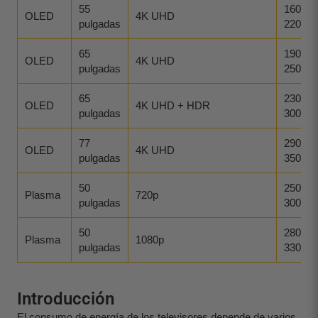
55
160-
OLED
4K UHD
pulgadas
220
65
190-
OLED
4K UHD
pulgadas
250
65
230-
OLED
4K UHD + HDR
pulgadas
300
77
290-
OLED
4K UHD
pulgadas
350
50
250-
Plasma
720p
pulgadas
300
50
280-
Plasma
1080p
pulgadas
330
Introducción
El consumo de energía de los televisores depende de varios